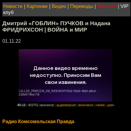
Новости
|
Картинки
|
Видео
|
Переводы
|
Магазин
|
VIP
клуб
Дмитрий «ГОБЛИН» ПУЧКОВ и Надана
ФРИДРИХСОН | ВОЙНА и МИР
01.11.22
45:12
|
403751 просмотр
|
аудиоверсия
|
вконтакте
|
rutube
|
дзен
Радио Комсомольская Правда