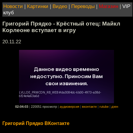
Новости
|
Картинки
|
Видео
|
Переводы
|
Магазин
|
VIP
клуб
Григорий Прядко - Крёстный отец: Майкл
Корлеоне вступает в игру
20.11.22
02:04:03
|
220051 просмотр
|
аудиоверсия
|
вконтакте
|
rutube
|
дзен
Григорий Прядко ВКонтакте