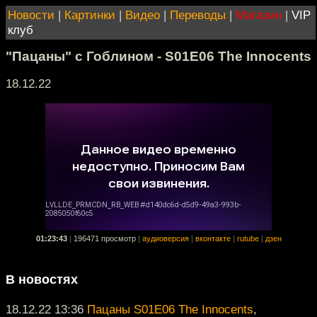
Новости
|
Картинки
|
Видео
|
Переводы
|
Магазин
|
VIP
клуб
"Пацаны" с Гоблином - S01E06 The Innocents
18.12.22
01:23:43
|
196471 просмотр
|
аудиоверсия
|
вконтакте
|
rutube
|
дзен
В новостях
18.12.22 13:36
Пацаны S01E06 The Innocents
,