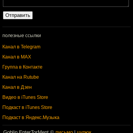
полезные ссылки
Канал в Telegram
Канал в MAX
Группа в Контакте
Канал на Rutube
Канал в Дзен
Видео в iTunes Store
Подкаст в iTunes Store
Подкаст в Яндекс.Музыка
Goblin EnterTorMent ©
письмо
|
цурюк