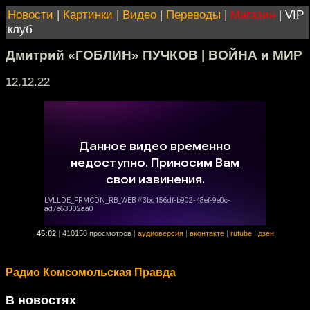
Новости
|
Картинки
|
Видео
|
Переводы
|
Магазин
|
VIP
клуб
Дмитрий «ГОБЛИН» ПУЧКОВ | ВОЙНА и МИР
12.12.22
45:02
|
410158 просмотров
|
аудиоверсия
|
вконтакте
|
rutube
|
дзен
Радио Комсомольская Правда
В новостях