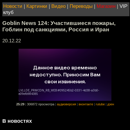
Новости
|
Картинки
|
Видео
|
Переводы
|
Магазин
|
VIP
клуб
Goblin News 124: Участившиеся пожары,
Гоблин под санкциями, Россия и Иран
20.12.22
25:29
|
306872 просмотра
|
аудиоверсия
|
вконтакте
|
rutube
|
дзен
В новостях