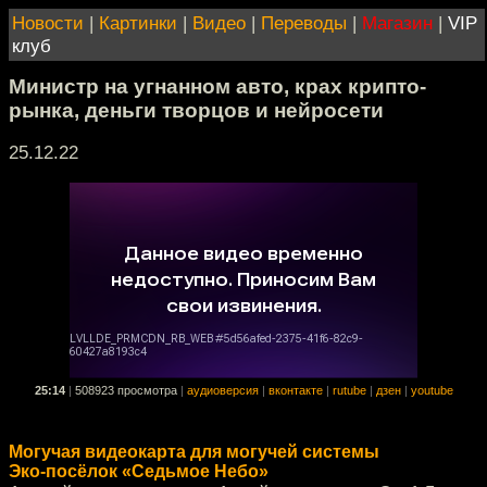
Новости
|
Картинки
|
Видео
|
Переводы
|
Магазин
|
VIP
клуб
Министр на угнанном авто, крах крипто-
рынка, деньги творцов и нейросети
25.12.22
25:14
|
508923 просмотра
|
аудиоверсия
|
вконтакте
|
rutube
|
дзен
|
youtube
Могучая видеокарта для могучей системы
Эко-посёлок «Седьмое Небо»