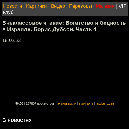
Новости
|
Картинки
|
Видео
|
Переводы
|
Магазин
|
VIP
клуб
Внеклассовое чтение: Богатство и бедность
в Израиле. Борис Дубсон. Часть 4
18.02.23
50:08
|
127807 просмотров
|
аудиоверсия
|
вконтакте
|
rutube
|
дзен
В новостях