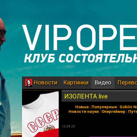
Картинки
Видео
Перев
Новости
ИЗОЛЕНТА live
Новые
|
Популярные
|
Goblin 
Новости науки
|
Опергеймер
|
Пут
15.04.23