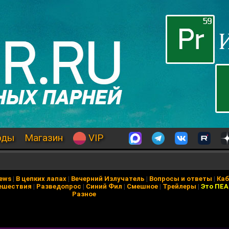
оды
Магазин
VIP
News
|
В цепких лапах
|
Вечерний Излучатель
|
Вопросы и ответы
|
Каб
ешествия
|
Разведопрос
|
Синий Фил
|
Смешное
|
Трейлеры
|
Это ПЕ
Разное