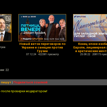
Новый виток переговоров по
Конец эпохи изоб
тров
Украине и санкции против
Европе, лицемерная 
Грузии
и арктические меч
07.12.24 422381 просмотр
25.08.22 208173 про
ии: 22
 пишут
|
Поделиться ссылкой
о после проверки модератором!