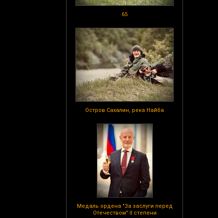
65
Остров Сахалин, река Найба
Медаль ордена "За заслуги перед
Отечеством" II степени