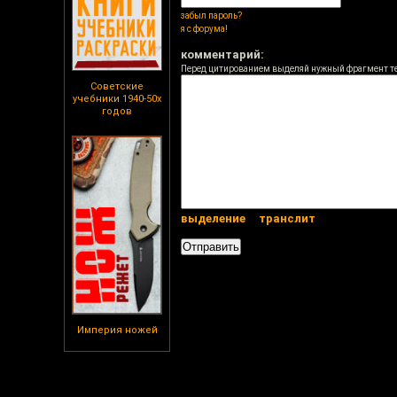
забыл пароль?
я с форума!
комментарий:
Перед цитированием выделяй нужный фрагмент т
Советские
учебники 1940-50х
годов
выделение
транслит
Империя ножей