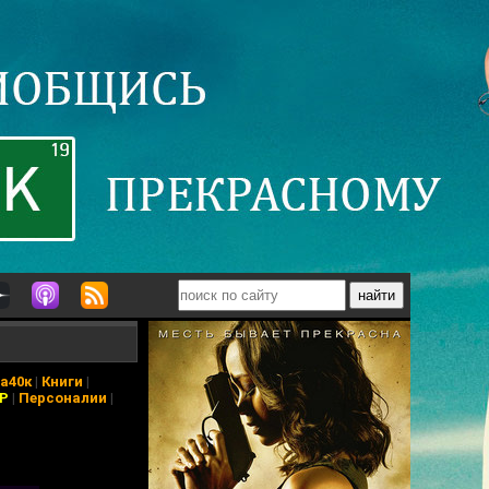
а40к
|
Книги
|
АР
|
Персоналии
|