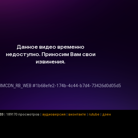
33
|
189170 просмотров
|
аудиоверсия
|
вконтакте
|
rutube
|
дзен