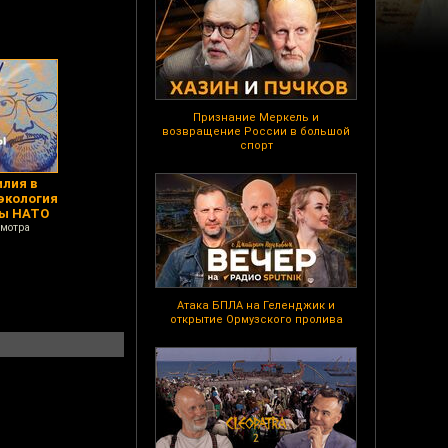
Признание Меркель и
возвращение России в большой
спорт
илия в
экология
ты НАТО
смотра
Атака БПЛА на Геленджик и
открытие Ормузского пролива