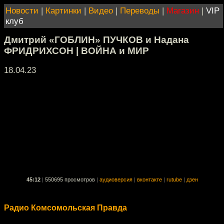
Новости
|
Картинки
|
Видео
|
Переводы
|
Магазин
|
VIP
клуб
Дмитрий «ГОБЛИН» ПУЧКОВ и Надана
ФРИДРИХСОН | ВОЙНА и МИР
18.04.23
45:12
|
550695 просмотров
|
аудиоверсия
|
вконтакте
|
rutube
|
дзен
Радио Комсомольская Правда