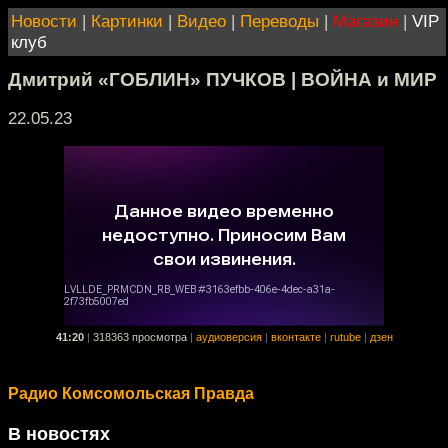
Новости
|
Картинки
|
Видео
|
Переводы
|
Магазин
|
VIP
клуб
Дмитрий «ГОБЛИН» ПУЧКОВ | ВОЙНА и МИР
22.05.23
41:20
|
318363 просмотра
|
аудиоверсия
|
вконтакте
|
rutube
|
дзен
Радио Комсомольская Правда
В новостях