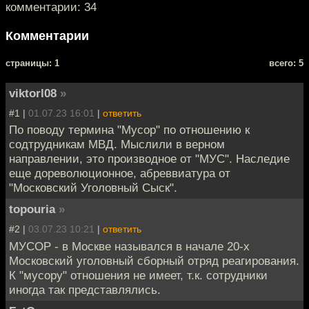
комментарии: 34
Комментарии
cтраницы: 1
всего: 5
viktorl08
»
#1 |
01.07.23 16:01
|
ответить
По поводу термина "Мусор" по отношению к
содтрудникам МВД. Мыслили в верном
направлении, это производное от "МУС". Наследие
еще дореволюционное, абреввиатура от
"Московский Уголовный Сыск".
topouria
»
#2 |
03.07.23 10:21
|
ответить
МУСОР - в Москве назывался в начале 20-х
Московский уголовный сборный отряд реагирования.
К "мусору" отношения не имеет, т.к. сотрудники
иногда так представлялись.