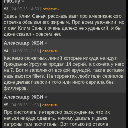
FatGuy
»
#3 |
24.07.23 14:53
|
ответить
Здесь Клим Саныч рассказывает про американского
стрелка обзывая его жирным. При всем уважении, но
и сам Клим Саныч очень далеко не худенький, я бы
даже сказал - совсем нет.
Александр_ЖБИ
»
#4 |
04.08.23 11:33
|
ответить
Касаемо сюжетных линий которые никуда не идут.
Гражданин Урсуляк продал 14 серий, а сюжета у него
на 7. Вот и заполняют всякой ерундой, такие вставки
называются fillers. На торрентах любители сериалов
даже делают версии того или иного сериала без
филлеров.
Александр_ЖБИ
»
#5 |
04.08.23 11:33
|
ответить
Про пистолеты интересно рассуждение, что их
нельзя никуда сдавать, никому давать и даже
патроны там посчитаны. Вот только из ствола