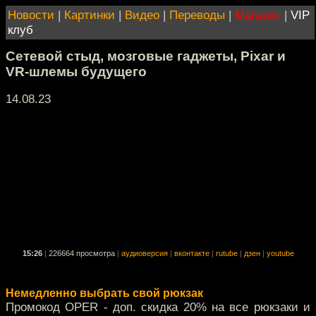
Новости
|
Картинки
|
Видео
|
Переводы
|
Магазин
|
VIP
клуб
Сетевой стыд, мозговые гаджеты, Pixar и
VR-шлемы будущего
14.08.23
15:26
|
226664 просмотра
|
аудиоверсия
|
вконтакте
|
rutube
|
дзен
|
youtube
Немедленно выбрать свой рюкзак
Промокод OPER - доп. скидка 20% на все рюкзаки и