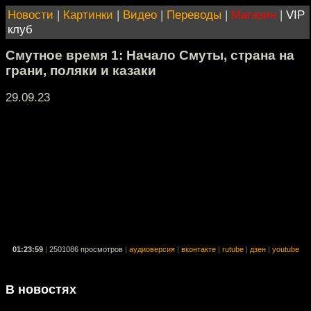
Новости
|
Картинки
|
Видео
|
Переводы
|
Магазин
|
VIP
клуб
Смутное время 1: Начало Смуты, страна на
грани, поляки и казаки
29.09.23
01:23:59
|
2501086 просмотров
|
аудиоверсия
|
вконтакте
|
rutube
|
дзен
|
youtube
В новостях