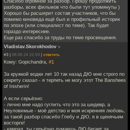
Спасибо огромное за разбор. Прошу продолжить
разборы, всех фильмов что были тут упомянуты )
Хорошо бы расширит состав участников, что бы
помимо киноведа ещё был и профильный историк
по эпохе (или специалист по теме). Так будет
гораздо интереснее.
Еще раз спасибо за труды по теме просвещения.
Vladislav.Skorokhodov
»
#3 |
08.08.24 22:59
|
ответить
Кому: Gopichandra,
#1
За кружкой водки лет 10 так назад ДЮ мне строго по
секрету сказал - я терпеть не могу этот The Banshees
of Inisherin!
А если серьёзно:
- лично мне надо гуглить что это за шедевр, а
Неуловимые - моё детство и моя искренняя любовь,
за такой разбор спасибо Глебу и ДЮ, я в щенячьем
восторге!
- камрад, ты серьёзно думаешь ДЮ бегает за