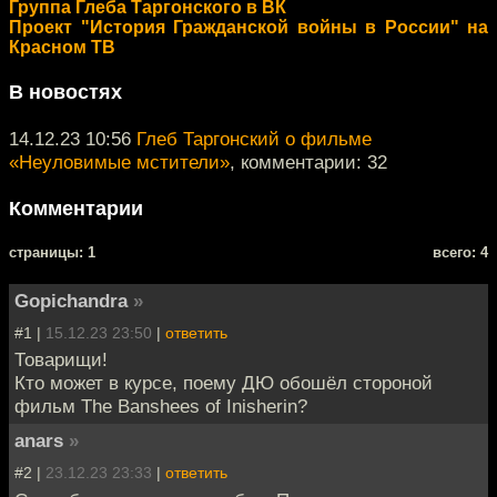
Группа Глеба Таргонского в ВК
Проект "История Гражданской войны в России" на
Красном ТВ
В новостях
14.12.23 10:56
Глеб Таргонский о фильме
«Неуловимые мстители»
, комментарии: 32
Комментарии
cтраницы: 1
всего: 4
Gopichandra
»
#1 |
15.12.23 23:50
|
ответить
Товарищи!
Кто может в курсе, поему ДЮ обошёл стороной
фильм The Banshees of Inisherin?
anars
»
#2 |
23.12.23 23:33
|
ответить