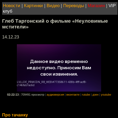
Новости
|
Картинки
|
Видео
|
Переводы
|
Магазин
|
VIP
клуб
Глеб Таргонский о фильме «Неуловимые
мстители»
14.12.23
02:22:13
|
709491 просмотр
|
аудиоверсия
|
вконтакте
|
rutube
|
дзен
|
youtube
Про тачанку