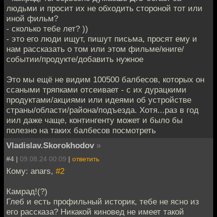
людьми и просит их не обходить стороной тот или
иной фильм?
- сколько тебе лет? ))
- это его люди ищут, пишут письма, просят ему и
нам рассказать о том или этом фильме/книге/
событии/продукте/добавить нужное
Это мы ещё не видим 100500 балбесов, которых он
ссаными тряпками отсеивает - с их дурацкими
продуктами/акциями или идеями об устройстве
страны/области/района/подъезда. Хотя...раз в год
иил даже чаще, контингенту может и было бы
полезно на таких балбесов посмотреть
Vladislav.Skorokhodov
»
#4 |
09.08.24 00:09
|
ответить
Кому: anars,
#2
Камрад!(?)
Глеб и есть профильный историк, тебе не ясно из
его рассказа? Никакой киновед не имеет такой