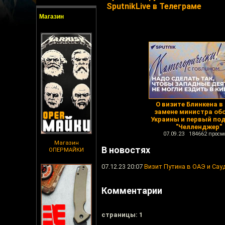
SputnikLive в Телеграме
Магазин
О визите Блинкена в 
замене министра об
Украины и первый по
"Челленджер"
07.09.23 184662 просм
Магазин
В новостях
ОПЕРМАЙКИ
07.12.23 20:07
Визит Путина в ОАЭ и Са
Комментарии
cтраницы: 1