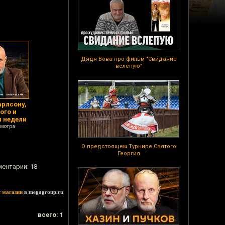
Дядя Вова про фильм "Свидание
вслепую"
рлсону,
ого и
 недели
смотра
О предстоящем Турнире Святого
Георгия
ментарии: 18
т магазин
в megagroup.ru
всего: 1