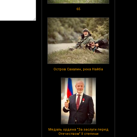
65
Остров Сахалин, река Найба
Медаль ордена "За заслуги перед
Отечеством" II степени