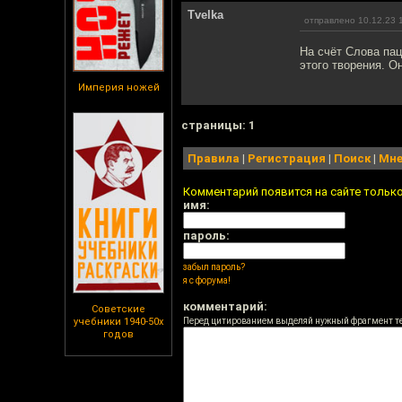
Tvelka
отправлено 10.12.23 
На счёт Слова пац
этого творения. О
Империя ножей
cтраницы: 1
Правила
|
Регистрация
|
Поиск
|
Мне
Комментарий появится на сайте тольк
имя:
пароль:
забыл пароль?
я с форума!
комментарий:
Советские
учебники 1940-50х
Перед цитированием выделяй нужный фрагмент т
годов