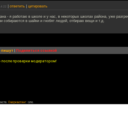
|
ответить
|
цитировать
14:22
ана - я работаю в школе и у нас, в некоторых школах района, уже разгр
ни собираются в шайки и гнобят людей, отбираю вещи и т.д.
 пишут
|
Поделиться ссылкой
о после проверки модератором!
екста.
Оверквотинг
- зло.