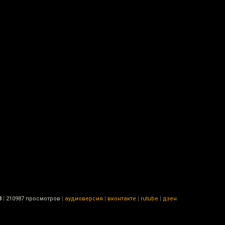
8
|
210987 просмотров
|
аудиоверсия
|
вконтакте
|
rutube
|
дзен