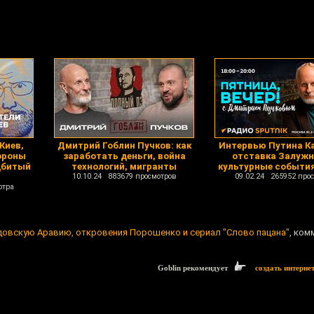
Киев,
Дмитрий Гоблин Пучков: как
Интервью Путина Ка
ороны
заработать деньги, война
отставка Залужн
дбитый
технологий, мигранты
культурные события
10.10.24 883679 просмотров
09.02.24 265952 про
отра
удовскую Аравию, откровения Порошенко и сериал "Слово пацана"
, ком
Goblin рекомендует
создать интерне