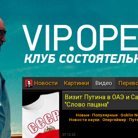
Картинки
Видео
Перев
Новости
Визит Путина в ОАЭ и С
"Слово пацана"
Новые
|
Популярные
|
Goblin 
Новости науки
|
Опергеймер
|
Пут
07.12.23