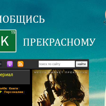
сериал
а40к
|
Книги
|
АР
|
Персоналии
|