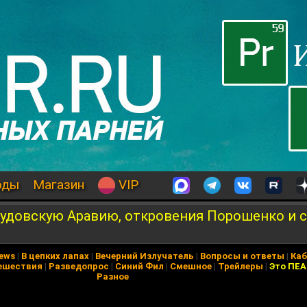
оды
Магазин
VIP
аудовскую Аравию, откровения Порошенко и 
News
|
В цепких лапах
|
Вечерний Излучатель
|
Вопросы и ответы
|
Каб
ешествия
|
Разведопрос
|
Синий Фил
|
Смешное
|
Трейлеры
|
Это ПЕ
Разное