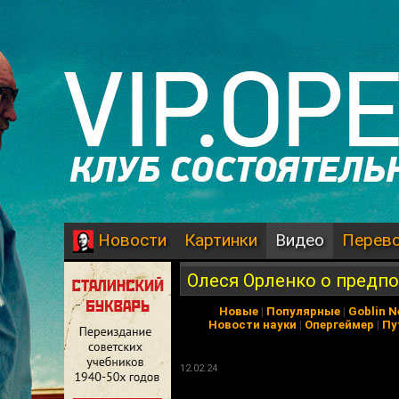
Картинки
Видео
Перев
Новости
Олеся Орленко о предп
Новые
|
Популярные
|
Goblin 
Новости науки
|
Опергеймер
|
Пу
12.02.24