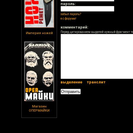
пароль:
забыл пароль?
я с форума!
комментарий:
Перед цитированием выделяй нужный фрагмент т
Империя ножей
выделение
транслит
Магазин
ОПЕРМАЙКИ