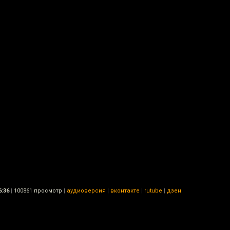
6:36
|
100861 просмотр
|
аудиоверсия
|
вконтакте
|
rutube
|
дзен