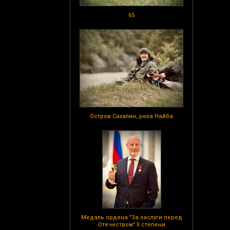
65
Остров Сахалин, река Найба
Медаль ордена "За заслуги перед
Отечеством" II степени