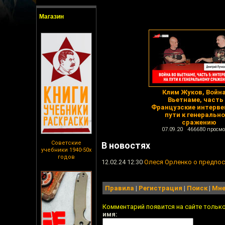
Магазин
Клим Жуков, Война
Вьетнаме, часть 
Французские интерве
пути к генеральн
сражению
07.09.20 466680 просмо
Советские
В новостях
учебники 1940-50х
годов
12.02.24 12:30
Олеся Орленко о предпо
Правила
|
Регистрация
|
Поиск
|
Мне
Комментарий появится на сайте тольк
имя: