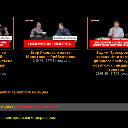
 во
Егор Яковлев о пакте
Вадим Прохоров
5:
Молотова — Риббентропа
хозрасчёт и сис
нты на
13.09.19 977451 просмотр
двойного прейску
ому
советских синдик
трестов
тров
21.09.20 51545 прос
сылках парижской коммуны
 пишут
|
Поделиться ссылкой
о после проверки модератором!