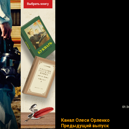
01:3
Канал Олеси Орленко
Предыдущий выпуск