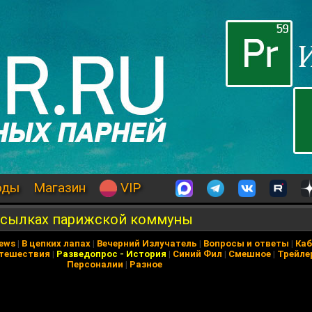
оды
Магазин
VIP
осылках парижской коммуны
News
|
В цепких лапах
|
Вечерний Излучатель
|
Вопросы и ответы
|
Каб
тешествия
|
Разведопрос
-
История
|
Синий Фил
|
Смешное
|
Трейле
Персоналии
|
Разное