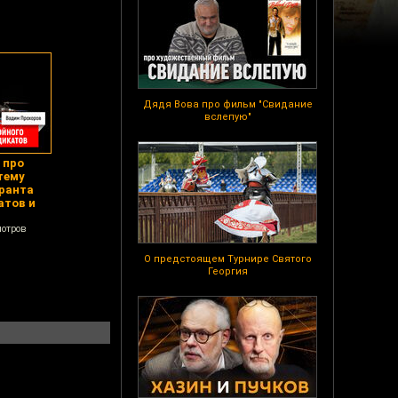
Дядя Вова про фильм "Свидание
вслепую"
 про
тему
ранта
атов и
мотров
О предстоящем Турнире Святого
Георгия