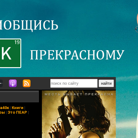
а40к
|
Книги
|
ры
|
Это ПЕАР
|