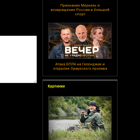
Признание Меркель и
возвращение России в большой
спорт
Атака БПЛА на Геленджик и
открытие Ормузского пролива
Картинки