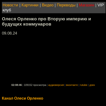
Новости
|
Картинки
|
Видео
|
Переводы
|
Магазин
|
VIP
клуб
Олеся Орленко про Вторую империю и
будущих коммунаров
09.08.24
02:08:46
|
109152 просмотра
|
аудиоверсия
|
вконтакте
|
rutube
|
дзен
Канал Олеси Орленко