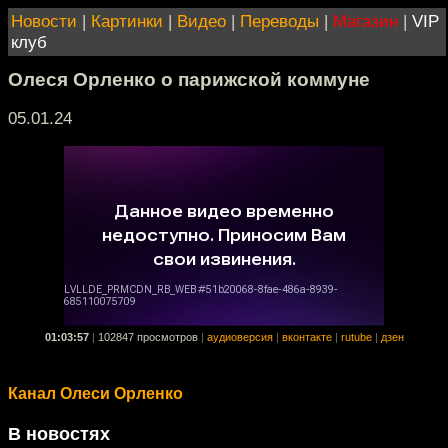
Новости
|
Картинки
|
Видео
|
Переводы
|
Магазин
|
VIP
клуб
Олеся Орленко о парижской коммуне
05.01.24
01:03:57
|
102847 просмотров
|
аудиоверсия
|
вконтакте
|
rutube
|
дзен
Канал Олеси Орленко
В новостях