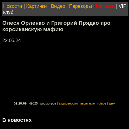
Новости
|
Картинки
|
Видео
|
Переводы
|
Магазин
|
VIP
клуб
Олеся Орленко и Григорий Прядко про
корсиканскую мафию
22.05.24
02:20:09
|
49825 просмотров
|
аудиоверсия
|
вконтакте
|
rutube
|
дзен
В новостях