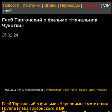
Новости
|
Картинки
|
Видео
|
Переводы
|
Магазин
|
VIP
клуб
Глеб Таргонский о фильме «Начальник
Чукотки»
25.02.24
02:13:17
|
346176 просмотров
|
аудиоверсия
|
вконтакте
|
rutube
|
дзен
|
youtube
Глеб Таргонский о фильме «Неуловимые мстители»
Группа Глеба Таргонского в ВК