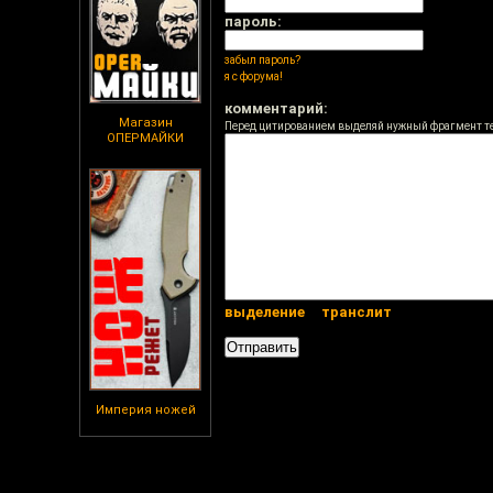
пароль:
забыл пароль?
я с форума!
комментарий:
Магазин
Перед цитированием выделяй нужный фрагмент т
ОПЕРМАЙКИ
выделение
транслит
Империя ножей