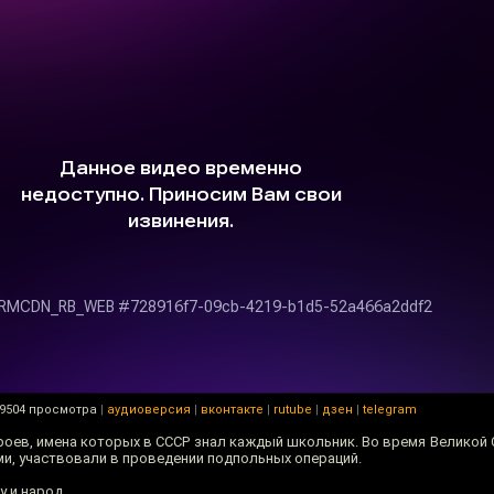
9504 просмотра
|
аудиоверсия
|
вконтакте
|
rutube
|
дзен
|
telegram
оев, имена которых в СССР знал каждый школьник. Во время Великой 
и, участвовали в проведении подпольных операций.
у и народ.