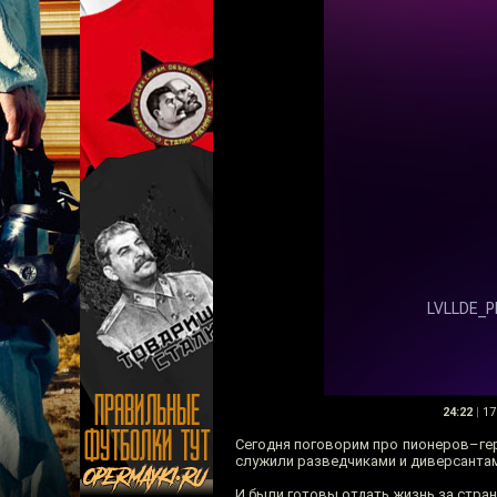
24:22
|
17
Сегодня поговорим про пионеров–гер
служили разведчиками и диверсантам
И были готовы отдать жизнь за стран