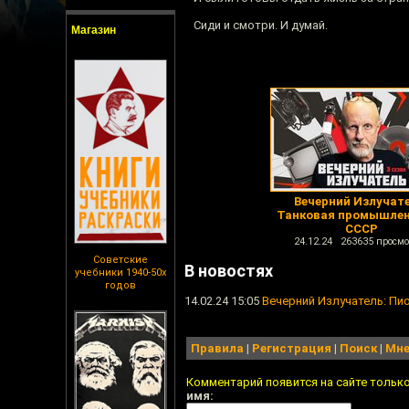
Сиди и смотри. И думай.
Магазин
Вечерний Излучате
Танковая промышле
СССР
24.12.24 263635 просмо
Советские
В новостях
учебники 1940-50х
годов
14.02.24 15:05
Вечерний Излучатель: Пи
Правила
|
Регистрация
|
Поиск
|
Мне
Комментарий появится на сайте тольк
имя: