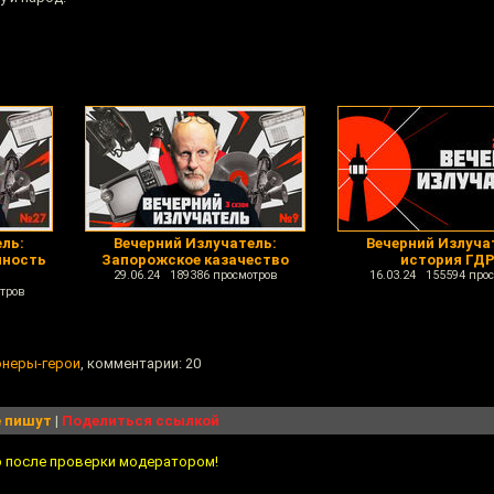
ль:
Вечерний Излучатель:
Вечерний Излуча
нность
Запорожское казачество
история ГД
29.06.24 189386 просмотров
16.03.24 155594 про
тров
онеры-герои
, комментарии: 20
 пишут
|
Поделиться ссылкой
о после проверки модератором!