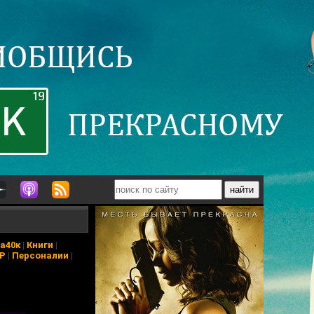
а40к
|
Книги
|
АР
|
Персоналии
|