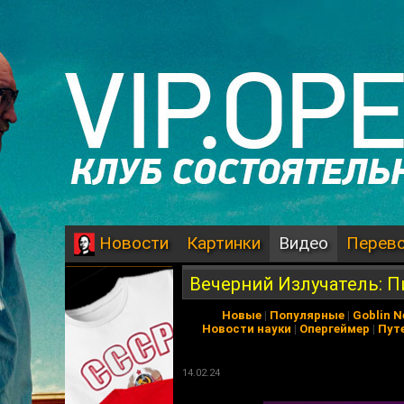
Картинки
Видео
Перев
Новости
Вечерний Излучатель: 
Новые
|
Популярные
|
Goblin 
Новости науки
|
Опергеймер
|
Пут
14.02.24