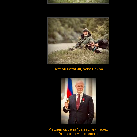
65
Остров Сахалин, река Найба
Медаль ордена "За заслуги перед
Отечеством" II степени