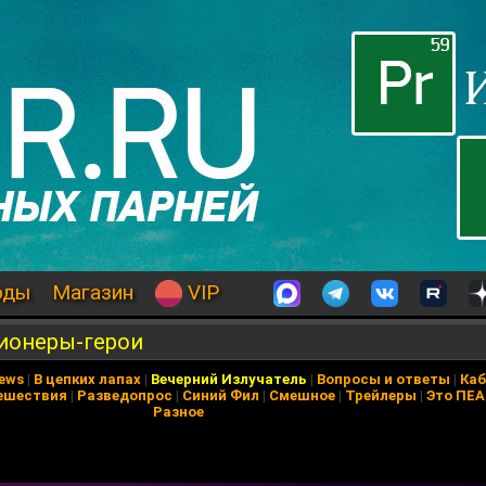
оды
Магазин
VIP
Пионеры-герои
News
|
В цепких лапах
|
Вечерний Излучатель
|
Вопросы и ответы
|
Каб
ешествия
|
Разведопрос
|
Синий Фил
|
Смешное
|
Трейлеры
|
Это ПЕ
Разное