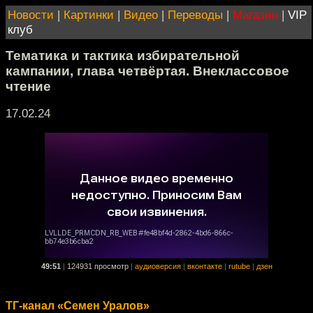
Новости
|
Картинки
|
Видео
|
Переводы
|
Магазин
|
VIP
клуб
Тематика и тактика избирательной
кампании, глава четвёртая. Внеклассовое
чтение
17.02.24
49:51
|
124931 просмотр
|
аудиоверсия
|
вконтакте
|
rutube
|
дзен
ТГ-канал «Семен Уралов»