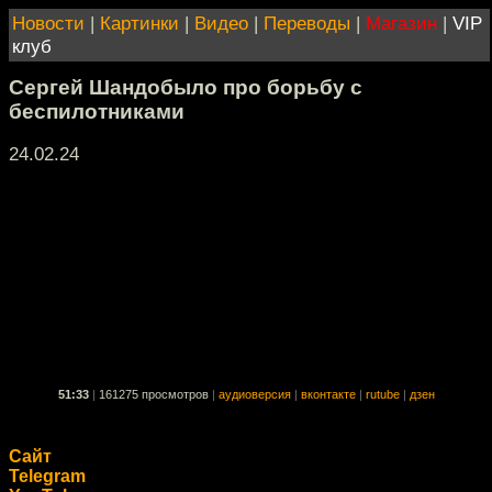
Новости
|
Картинки
|
Видео
|
Переводы
|
Магазин
|
VIP
клуб
Сергей Шандобыло про борьбу с
беспилотниками
24.02.24
51:33
|
161275 просмотров
|
аудиоверсия
|
вконтакте
|
rutube
|
дзен
Сайт
Telegram