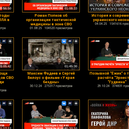
56:50
01:08:33
етоды
Роман Попков об
История и соврем
ПЛА в
организации тактической
украинского неон
медицины в зоне СВО
04.04.25 1541616 про
отра
01.08.25 104520 просмотров
01:05:42
01:45:30
мощи
Максим Фадеев и Сергей
Позывной "Ёжик" о 
цов СВО
Белоус о фильме «У края
расчёта "Эрнест
ди
бездны»
"Гудвина"
30.12.24 275317 просмотров
29.10.24 374831 про
тров
01:17:12
01:32:10