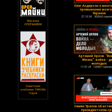
Олег Андерсон о мног
промывании мозго
Украине
27.10.24 302963 просм
Магазин
ОПЕРМАЙКИ
Артемий Орлов. "Во
Жизнь": война - д
молодых
17.07.24 120697 просмо
Советские
учебники 1940-50х
годов
Семён Уралов об ист
президентском ср