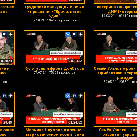
олетнем
Трудности эвакуации с ЛБС и
Екатерина Панфилов
в на
их решения - "Врачи, вы не
ДНР (интервь
одни"
17.08.24 109610 прос
отра
07.10.24 134025 просмотров
01:29:24
01:21:32
йна и
Культурный фронт Донбасса
Семён Уралов о роли
ело
07.07.24 75652 просмотра
Прибалтики в укра
трагедии
тров
30.05.24 205801 про
28:49
01:24:52
екающем
Марьяна Наумова о военно-
Семён Уралов - сц
оке
патриотическом воспитании
развития украин