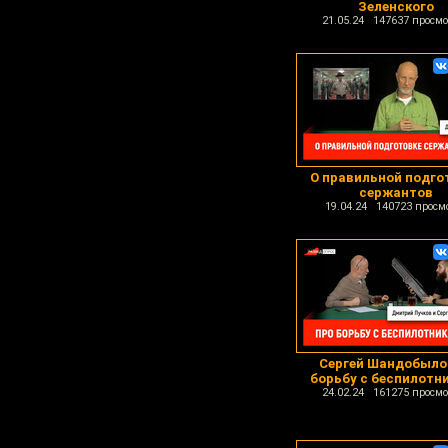
Зеленского
21.05.24 147637 просмо
О правильной подго
сержантов
19.04.24 140723 просм
Сергей Шандобыло
борьбу с беспилотн
24.02.24 161275 просмо