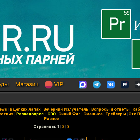
оды
Магазин
VIP
News
|
В цепких лапах
|
Вечерний Излучатель
|
Вопросы и ответы
|
Каб
ествия
|
Разведопрос
-
СВО
|
Синий Фил
|
Смешное
|
Трейлеры
|
Это 
Разное
Cтраницы:
1 |
2
|
3