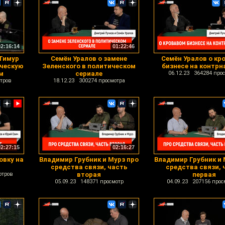
02:16:14
01:22:46
 Тимур
Семён Уралов о замене
Семён Уралов о кр
ическую
Зеленского в политическом
бизнесе на контрн
м
сериале
06.12.23 364284 про
тров
18.12.23 300274 просмотра
02:27:15
02:16:27
овку на
Владимир Грубник и Мурз про
Владимир Грубник и 
средства связи, часть
средства связи, 
отров
вторая
первая
05.09.23 148371 просмотр
04.09.23 207156 прос