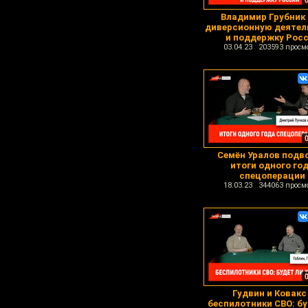
Владимир Грубник
диверсионную деятел
и поддержку Рос
03.04.23 203593 просм
Семён Уралов подв
итоги одного го
спецоперации
18.03.23 344063 просм
Гудвин и Ковакс 
беспилотники СВО: бу