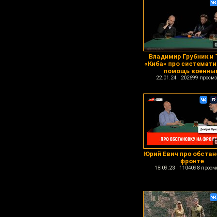
Владимир Грубник и
«Киба» про системат
помощь военны
22.01.24 202699 просмо
Юрий Евич про обстан
фронте
18.09.23 1104098 просм