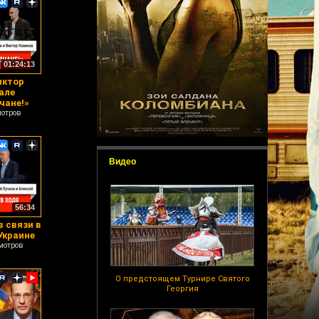
01:24:13
иктор
але
чане!»
мотров
Видео
56:34
 связи в
Украине
мотров
О предстоящем Турнире Святого
Георгия