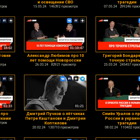
и освещении СВО
трагедии
тров
15.05.24 146392 просмотра
07.05.24 299246 прос
18:02
01:10:47
товке
Александр Любимов про 10
Григорий Бондаре
лет помощи Новороссии
точную стрел
отра
26.03.24 82921 просмотр
25.03.24 245457 прос
51:33
01:21
 про
Дмитрий Пучков о лётчиках
Семён Уралов о п
иками
Петре Каштанове и Дмитрии
России в украин
тров
Коптилове
трагедии
20.02.24 130710 просмотров
08.02.24 110402 про