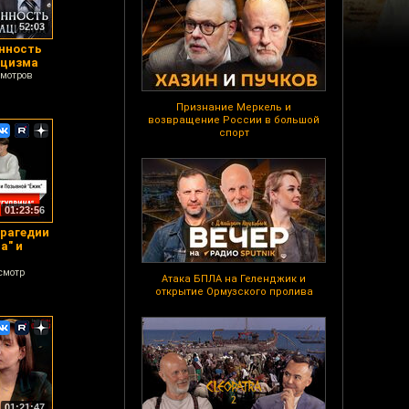
52:03
енность
ацизма
смотров
Признание Меркель и
возвращение России в большой
спорт
01:23:56
трагедии
а" и
смотр
Атака БПЛА на Геленджик и
открытие Ормузского пролива
01:21:47