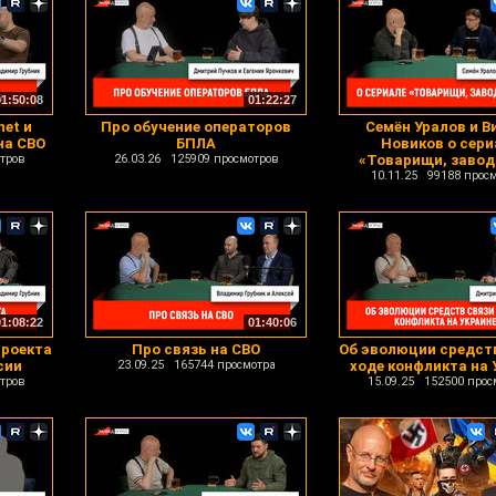
01:50:08
01:22:27
net и
Про обучение операторов
Семён Уралов и В
на СВО
БПЛА
Новиков о сери
тров
26.03.26 125909 просмотров
«Товарищи, завод
10.11.25 99188 прос
01:08:22
01:40:06
проекта
Про связь на СВО
Об эволюции средств
сии
23.09.25 165744 просмотра
ходе конфликта на 
тров
15.09.25 152500 прос