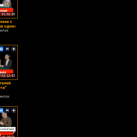
01:02:30
заки с
не одни»
мотра
02:12:43
телей
ти"
смотра