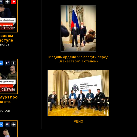
01:35:02
овавом
аступе
смотра
Медаль ордена "За заслуги перед
Отечеством" II степени
01:37:50
Мурз про
часть
мотров
РВИО