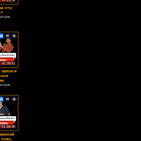
01:23:11
за что
я?
мотров
01:39:51
 закон и
росе
ии
мотров
01:00:00
менной
 пояс,