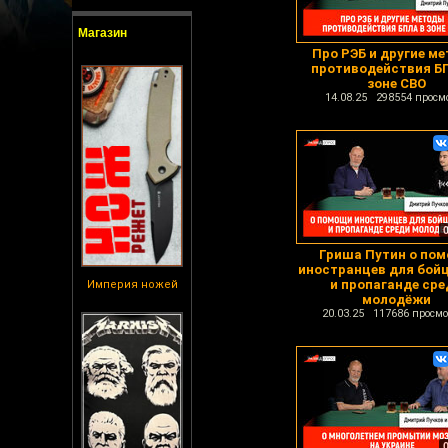
Магазин
Про РЭБ и другие м
противодействия Б
зоне СВО
14.08.25 298554 просм
Гриша Путин о по
иностранцев для бой
и пропаганде сре
Империя ножей
молодёжи
20.03.25 117686 просмо