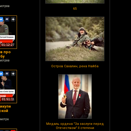
мотров
65
01:12:27
в про
ьбу
мотров
Остров Сахалин, река Найба
01:51:11
рикупе
ской
смотра
Медаль ордена "За заслуги перед
Отечеством" II степени