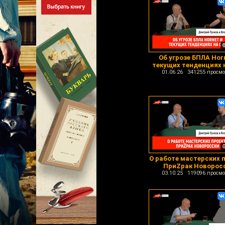
Об угрозе БПЛА Hor
текущих тенденциях 
01.06.26 341255 просмо
О работе мастерских 
ПриZрак Новорос
03.10.25 119096 просмо