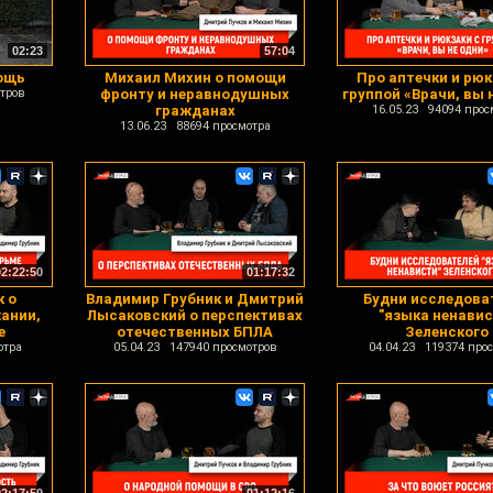
02:23
57:04
ощь
Михаил Михин о помощи
Про аптечки и рюк
тров
фронту и неравнодушных
группой «Врачи, вы 
гражданах
16.05.23 94094 прос
13.06.23 88694 просмотра
02:22:50
01:17:32
к о
Владимир Грубник и Дмитрий
Будни исследова
ании,
Лысаковский о перспективах
"языка ненавис
е
отечественных БПЛА
Зеленского
отра
05.04.23 147940 просмотров
04.04.23 119374 про