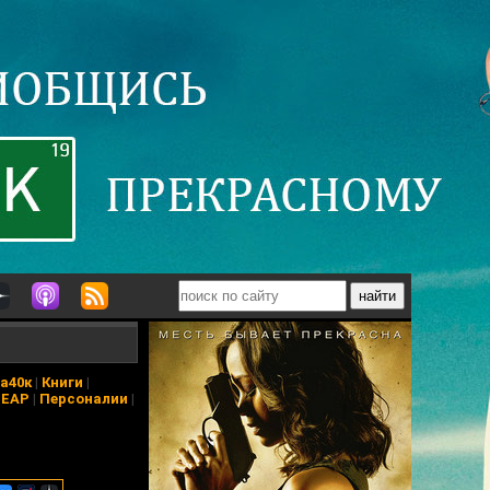
а40к
|
Книги
|
ПЕАР
|
Персоналии
|