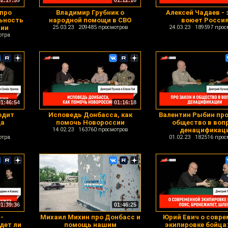
02:17:59
01:12:16
 про
Владимир Грубник о
Алексей Чадаев - 
ьность
народной помощи в СВО
воюет Росси
сии
25.03.23 209485 просмотров
24.03.23 189597 прос
отра
01:46:54
01:16:18
одит
Исповедь Донбасса, как
Валентин Рыбин про
да
помочь Новороссии
общество в воп
14.02.23 163760 просмотров
денацификац
отра
01.02.23 182516 прос
01:39:36
01:46:25
-
Михаил Михин про Донбасс и
Юрий Евич о совре
дет ли
помощь нашим
экипировке бойца: