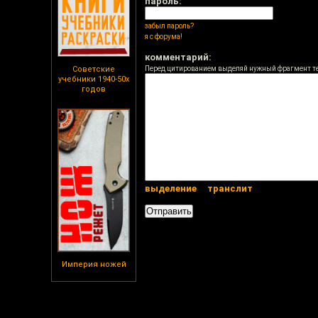
пароль:
забыл пароль?
я с форума!
комментарий:
Советские
Перед цитированием выделяй нужный фрагмент т
учебники 1940-50х
годов
выделение
транслит
Империя ножей