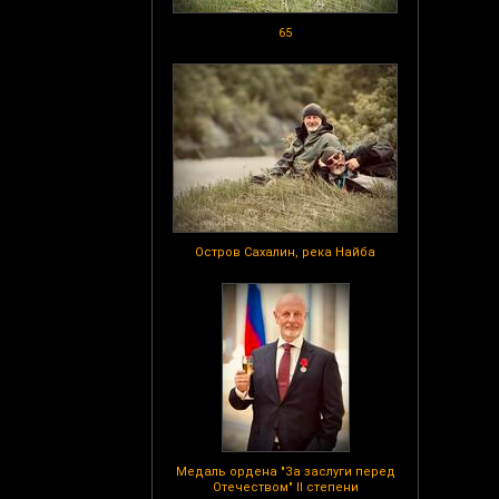
65
Остров Сахалин, река Найба
Медаль ордена "За заслуги перед
Отечеством" II степени