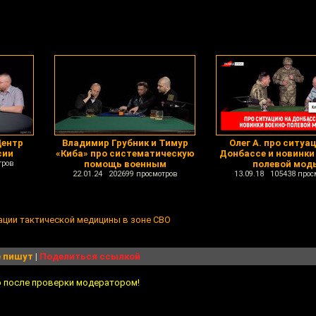
Центр
Владимир Грубник и Тимур
Олег А. про ситуа
сии
«Киба» про систематическую
Донбассе и новинки
тров
помощь военным
полевой мод
22.01.24 202699 просмотров
13.09.18 105438 прос
ации тактической медицины в зоне СВО
 пишут
|
Поделиться ссылкой
о после проверки модератором!