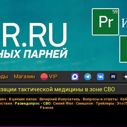
оды
Магазин
VIP
изации тактической медицины в зоне СВО
News
|
В цепких лапах
|
Вечерний Излучатель
|
Вопросы и ответы
|
Каб
ествия
|
Разведопрос
-
СВО
|
Синий Фил
|
Смешное
|
Трейлеры
|
Это 
Разное