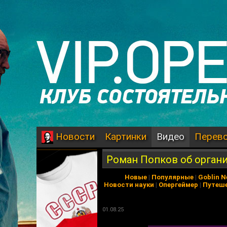
Картинки
Видео
Перев
Новости
Роман Попков об орган
Новые
|
Популярные
|
Goblin 
Новости науки
|
Опергеймер
|
Путеш
01.08.25