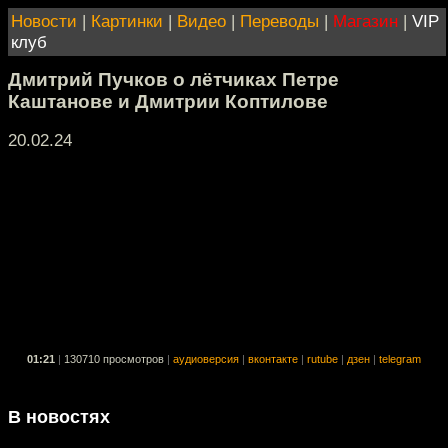
Новости
|
Картинки
|
Видео
|
Переводы
|
Магазин
|
VIP
клуб
Дмитрий Пучков о лётчиках Петре
Каштанове и Дмитрии Коптилове
20.02.24
01:21
|
130710 просмотров
|
аудиоверсия
|
вконтакте
|
rutube
|
дзен
|
telegram
В новостях