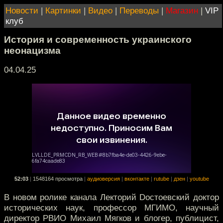
Новости
|
Картинки
|
Видео
|
Переводы
|
Магазин
|
VIP
клуб
История и современность украинского
неонацизма
04.04.25
52:03
|
1548164 просмотра
|
аудиоверсия
|
вконтакте
|
rutube
|
дзен
|
youtube
В новом ролике канала Лекторий Dостоевский доктор
исторических наук, профессор МГИМО, научный
директор РВИО Михаил Мягков и блогер, публицист,