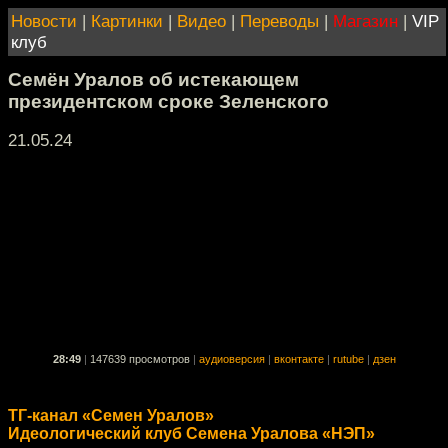
Новости
|
Картинки
|
Видео
|
Переводы
|
Магазин
|
VIP
клуб
Семён Уралов об истекающем
президентском сроке Зеленского
21.05.24
28:49
|
147639 просмотров
|
аудиоверсия
|
вконтакте
|
rutube
|
дзен
ТГ-канал «Семен Уралов»
Идеологический клуб Семена Уралова «НЭП»