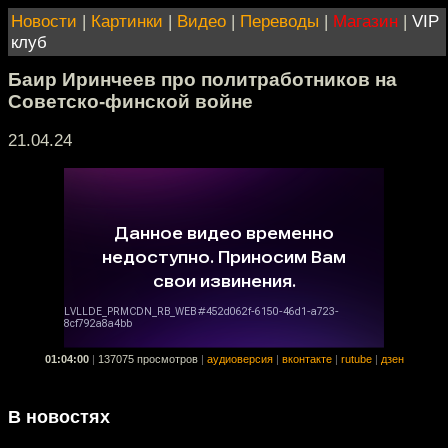
Новости
|
Картинки
|
Видео
|
Переводы
|
Магазин
|
VIP
клуб
Баир Иринчеев про политработников на
Советско-финской войне
21.04.24
01:04:00
|
137075 просмотров
|
аудиоверсия
|
вконтакте
|
rutube
|
дзен
В новостях