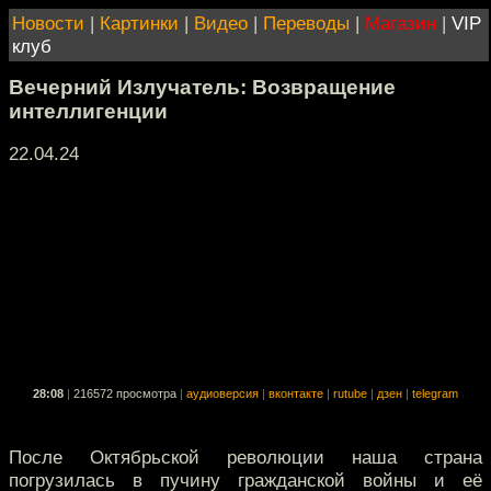
Новости
|
Картинки
|
Видео
|
Переводы
|
Магазин
|
VIP
клуб
Вечерний Излучатель: Возвращение
интеллигенции
22.04.24
28:08
|
216572 просмотра
|
аудиоверсия
|
вконтакте
|
rutube
|
дзен
|
telegram
После Октябрьской революции наша страна
погрузилась в пучину гражданской войны и её