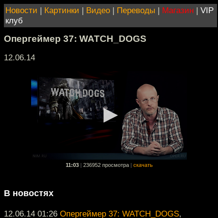
Новости
|
Картинки
|
Видео
|
Переводы
|
Магазин
|
VIP
клуб
Опергеймер 37: WATCH_DOGS
12.06.14
11:03
|
236952 просмотра
|
скачать
В новостях
12.06.14 01:26
Опергеймер 37: WATCH_DOGS
,