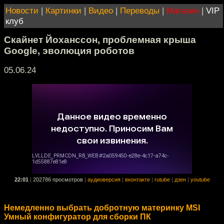
Новости
|
Картинки
|
Видео
|
Переводы
|
Магазин
|
VIP
клуб
Скайнет Йоханссон, проблемная крыша
Google, эволюция роботов
05.06.24
22:01
|
202786 просмотров
|
аудиоверсия
|
вконтакте
|
rutube
|
дзен
|
youtube
Немедленно выбрать добротную материнку MSI
Умный конфигуратор для сборки ПК