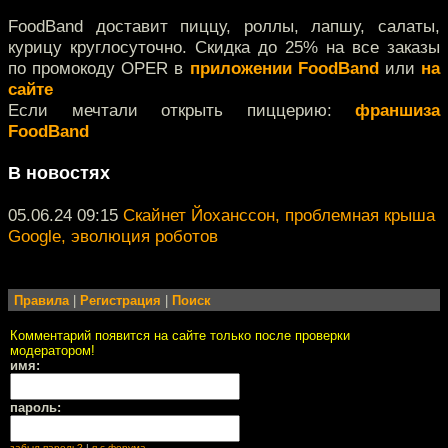
FoodBand доставит пиццу, роллы, лапшу, салаты,
курицу круглосуточно. Скидка до 25% на все заказы
по промокоду OPER в
приложении FoodBand
или
на
сайте
Если мечтали открыть пиццерию:
франшиза
FoodBand
В новостях
05.06.24 09:15
Скайнет Йоханссон, проблемная крыша
Google, эволюция роботов
Правила
|
Регистрация
|
Поиск
Комментарий появится на сайте только после проверки
модератором!
имя:
пароль:
забыл пароль?
|
я с форума