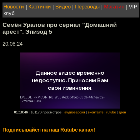
Новости
|
Картинки
|
Видео
|
Переводы
|
Магазин
|
VIP
клуб
Семён Уралов про сериал "Домашний
арест". Эпизод 5
20.06.24
01:18:46
|
101170 просмотров
|
аудиоверсия
|
вконтакте
|
rutube
|
дзен
Подписывайся на наш Rutube канал!