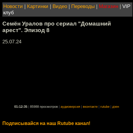
Новости
|
Картинки
|
Видео
|
Переводы
|
Магазин
|
VIP
клуб
Семён Уралов про сериал "Домашний
арест". Эпизод 8
25.07.24
01:12:35
|
85988 просмотров
|
аудиоверсия
|
вконтакте
|
rutube
|
дзен
Подписывайся на наш Rutube канал!