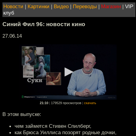
Новости
|
Картинки
|
Видео
|
Переводы
|
Магазин
|
VIP
клуб
Синий Фил 96: новости кино
27.06.14
21:10
|
179529 просмотров
|
скачать
В этом выпуске:
чем займется Стивен Спилберг,
как Брюса Уиллиса позорят родные дочки,