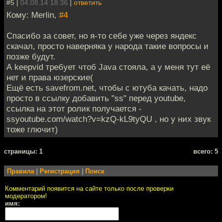
#5 |
04.08.14 18:36
|
ответить
Кому: Merlin,
#4
Спасибо за совет, но я-то себе уже через яндекс
скачал, просто наверняка у народа такие вопросы и
позже будут.
А keepvid требует чтоб Java стояла, а у меня тут её
нет и права юзерские(
Ещё есть savefrom.net, чтобы с ютуба качать, надо
просто в ссылку добавить "ss" перед youtube,
ссылка на этот ролик получается -
ssyoutube.com/watch?v=kzQ-kL9tyQU , но у них звук
тоже глючит)
cтраницы: 1
всего: 5
Правила
|
Регистрация
|
Поиск
Комментарий появится на сайте только после проверки
модератором!
имя: