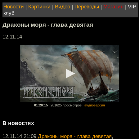
Новости
|
Картинки
|
Видео
|
Переводы
|
Магазин
|
VIP
клуб
Драконы моря - глава девятая
12.11.14
01:20:15
|
201625 просмотров
|
аудиоверсия
В новостях
12.11.14 21:09
Драконы моря - глава девятая
,