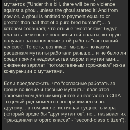
мутантов ("Under this bill, there will be no violence
against a ghoul, unless the ghoul started it! And from
now on, a ghoul is entitled to payment equal to or
greater than half that of a pure-bred human!")... в
котором сообщает, что отныне "мертвякам" будут
платить не меньше половины той оплаты, которую
получает за выполнение этой работы "настоящий
человек". То есть, возникает мысль - по каким
расценкам мутанты работали раньше... и не было ли
среди причин недовольства мэром и мутантами...
снижение зарплат "потомственным горожанам" из-за
конкуренции с мутантами.
Если предположить, что "согласные работать за
гроши вонючие и грязные мутанты" являются
эвфемизмом для иммигрантов и нелегалов в США -
то целый ряд моментов воспринимается по-
другому... в том числе, истинная сущность мэра
(который вроде бы "друг мутантов", но... называет их
"гражданами второго класса" - "second-class citizen").