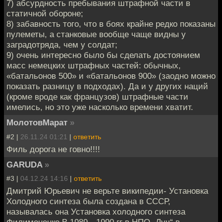
7) абсурдность пребывания штрафной части в
статичной обороне;
8) забавность того, что в боях крайне редко показаны
пулеметы, а станковые вообще чаще видны у
заградотряда, чем у солдат;
9) очень интересно было бы сделать достоянием
масс немецких штрафных частей: обычных,
«батальонов 500» и «батальонов 900» (заодно можно
показать разницу в подходах). Да и у других наций
(кроме вроде как французов) штрафные части
имелись, но это уже насколько времени хватит.
МолотовМарат
»
#2 |
26.11.24 01:21
|
ответить
Филь дорога не говно!!!!
GARUDA
»
#3 |
04.12.24 14:16
|
ответить
Дмитрий Юрьевич не верьте википедии- Установка
Холодного синтеза была создана в СССР,
называлась она Установка холодного синтеза
Филимоненко.В 1989—1990 гг в НПО „Луч“ в