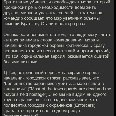
Братства их убивают и освобождают мэра, который
произносит речь о необходимости всем жить
дружно, мирно и уважать соседей... а затем ваш
командир сообщает, что мэр увеличил объёмы
помощи Братству Стали в полтора раза.
Однако если вспомнить о том, что люди могут лгать
- и воспринимать слова командования, мэра и
начальника городской охраны критически... сразу
всплывает столько несоответствий и противоречий,
что вся "официальная версия" оказывается сшитой
белыми нитками.
1) Так, встреченный первым на окраине города
начальник городской стражи рассказывает, что
"большинство охранников убиты, а мэра взяли в
заложники" ("Most of the town guards are dead and the
mayor's held hostage")... но мы не видим ни одного
трупа охранников... но позднее замечаем, что
полдесятка городских охранников (Enforcers)
сражаются против вас в одном ряду с
"экстремистами".