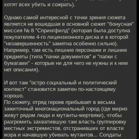
хотят всех убить и сожрать).
Однако самой интересной с точки зрения сюжета
является не вошедшая в основной сюжет "бонусная"
миссия № 8 "Спрингфилд" (которая была доступна
покупателям 4-го лицензионного диска и в которой
"незавершенность" заметна особенно сильно).
Например, там есть лишние персонажи и лишние
предметы (типа "пачки документов" и "папки с
бумагами" - которые ни для чего не нужны и к ним
нет описания).
И вот там "остро социальный и политический
контекст" становится заметен по-настоящему
хорошо.
По сюжету, отряд героев прибывает в весьма
зажиточный многонациональный город (где мирно
живут рядом люди и мутанты-мертвяки), чтобы
разгромить захватившую там власть группировку
местных экстремистов, отстранивших от власти
мэра и начавшую убивать мутантов... Солдаты