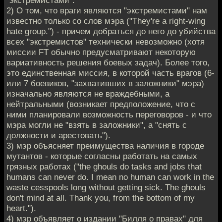
2) О том, что враги являются "экстремистами" нам
известно только со слов мэра ("They're a right-wing
hate group.") - причем добраться до него до убийства
всех "экстремистов" технически невозможно (хотя
миссии FT обычно предусматривают некоторую
вариативность решения боевых задач). Более того,
это единственная миссия, в которой часть врагов (6-
или 7 боевиков, "захвативших в заложники" мэра)
изначально являются не враждебными, а
нейтральными (возникает предположение, что с
ними планировали возможность переговоров - и что
мэра могли не "взять в заложники", а "снять с
должности и арестовать").
3) мэр объясняет преимущества наличия в городе
мутантов - которые согласны работать на самых
грязных работах ("the ghouls do tasks and jobs that
humans can never do. I mean no human can work in the
waste cesspools long without getting sick. The ghouls
don't mind at all. Thank you, from the bottom of my
heart.").
4) мэр объявляет о издании "Билля о правах" для