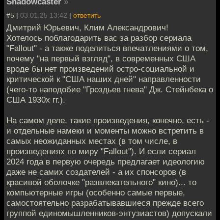
Shadowcaster
»
#5 |
03.01.25 13:42
|
ответить
Дмитрий Юрьевич, Клим Александрович!
Хотелось поблагодарить вас за разбор сериала
"Fallout" - а также поделиться впечатлениями о том,
почему "на первый взгляд", в современных США
вроде бы нет произведений остро-социальной и
критической к "США наших дней" направленности
(чего-то наподобие "Гроздьев гнева" Дж. Стейнбека о
США 1930х гг.).
На самом деле, такие произведения, конечно, есть -
и отдельные намеки и моменты можно встретить в
самых неожиданных местах (в том числе, в
произведениях по миру "Fallout"). И если сериал
2024 года в первую очередь предлагает идеологию
даже не самих создателей - а их спонсоров (в
красивой оболочке "развлекательного" кино)... то
компьютерные игры (особенно самые первые,
самостоятельно разрабатывавшиеся прежде всего
группой единомышленников-энтузиастов) допускали