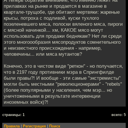
прилавках на рынке и продается в магазине в
квартале-трущобе, где обитают мертвяки: жареные
крысы, потроха с подливой, куски тухлого
позеленевшего мяса, полоски вяленого мяса, пироги
с мясной начинкой... хм, КАКОЕ мясо могут
использовать для продажи беднякам? Нет ли среди
этого многоообразия мясопродуктов сомнительного
и неизвестного происхождения - например,
человечины... или мяса мутантов?
Конечно, это в чистом виде "реткон" - но получается,
что в 2197 году противники мэра в Спрингфилде
были правы?! И вообще - эти самые "экстремисты"
могли быть местными "революционерами" - "rebels"
(более популярными у населения, чем мэр... но
уничтоженными в результате интервенции
иноземных войск)?!
cтраницы: 1
всего: 5
Правила
|
Регистрация
|
Поиск