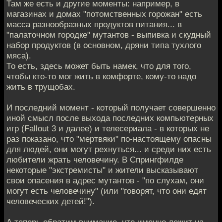
Там же есть и другие моменты: например, в
магазинах и домах "потомственных горожан" есть
масса разнообразных продуктов питания... в
"палаточном городке" мутантов - выпивка и скудный
набор продуктов (в основном, дряни типа тухлого
мяса).
То есть, здесь может быть намек, что для того,
чтобы кто-то мог жить в комфорте, кому-то надо
жить в трущобах.
И последний момент - который получает совершенно
иной смысл после выхода последних компьютерных
игр (Fallout 3 и далее) и телесериала - в которых не
раз показано, что "мертвяки" по-настоящему опасны
для людей, они могут рехнуться... и среди них есть
любители жрать человечину. В Спрингфилде
некоторые "экстремисты" и жители высказывают
свои опасения в адрес мутантов - "по слухам, они
могут есть человечину" (или "говорят, что они едят
человеческих детей!").
А теперь обратим внимание, что именно лежит на