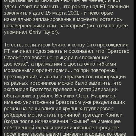
здесь стоит вспомнить, что работу над FT спешили
закончить к дате 15 марта 2001 - и некоторые
изначально запланированные моменты остались
незавершенными или "за кадром" (об этом позднее
упоминал Chris Taylor).
То есть, если игрок ближе к концу 1-го прохождения
FT начинал подозревать и осознавал, что "Братство
Стали" это вовсе не "рыцари в сверкающих
доспехах", а прагматики с достаточно гибкими
моральными ориентирами... то при повторных
прохождениях и анализе фрагментов информации
из разных источников можно было заметить, что
экспансия Братства привела к дестабилизации
обстановки в районе Великих Озер. Например,
именно уничтожение Братством уже разделивших
регион на зоны влияния крупных группировок
рейдеров могло стать причиной трагедии Квинси
(когда после исчезновения "крыши" не имеющее
собственной охраны цивилизованное городское
поселение захватывают дикари-людоеды, которые