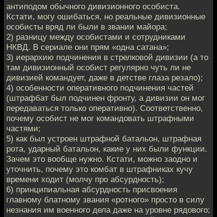
антиподом обычного дивизионного особиста.
Кстати, могу ошибаться, но реальные дивизионные
особисты вряд ли были в звании майора;
2) разницу между особистами и сотрудниками
НКВД. В сериале они прям «одна сатана»;
3) иерархию подчинения в стрелковой дивизии (а то
там дивизионный особист регулярно чуть ли не
дивизией командует, даже в детстве глаза резало);
4) особенности оперативного подчинения частей
(штрафбат был подчинен фронту, а дивизии он мог
передаваться только оперативно). Соответственно,
почему особист не мог командовать штрафными
частями;
5) как был устроен штрафной батальон, штрафная
рота, ударный батальон, какие у них были функции.
Зачем это вообще нужно. Кстати, можно заодно и
уточнить, почему это комбат в штрафниках кучу
времени ходит (молчу про абсурдность);
6) принципиальная абсурдность присвоения
главному блатному звания «ротного» просто в силу
незнания им военного дела даже на уровне рядового;