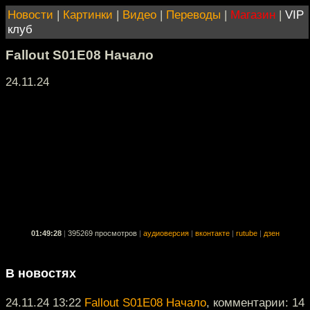
Новости
|
Картинки
|
Видео
|
Переводы
|
Магазин
|
VIP
клуб
Fallout S01E08 Начало
24.11.24
01:49:28
|
395269 просмотров
|
аудиоверсия
|
вконтакте
|
rutube
|
дзен
В новостях
24.11.24 13:22
Fallout S01E08 Начало
, комментарии: 14