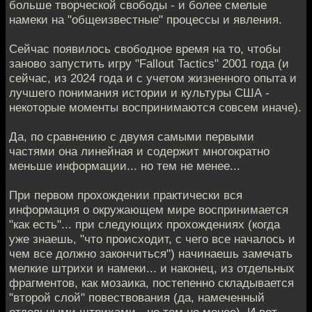
больше творческой свободы - и более смелые
намеки на "общеизвестные" процессы и явления.
Сейчас появилось свободное время на то, чтобы
заново запустить игру "Fallout Tactics" 2001 года (и
сейчас, из 2024 года и с учетом жизненного опыта и
лучшего понимания истории и культуры США -
некоторые моменты воспринимаются совсем иначе).
Да, по сравнению с двумя самыми первыми
частями она линейная и содержит многократно
меньше информации... но тем не менее...
При первом прохождении практически вся
информация о окружающем мире воспринимается
"как есть"... при следующих прохождениях (когда
уже знаешь, "что происходит, с чего все началось и
чем все должно закончиться") начинаешь замечать
мелкие штрихи и намеки... и наконец, из отдельных
фрагментов, как мозаика, постепенно складывается
"второй слой" повествования (да, намеченный
отдельными штрихами - но тем не менее). И вот