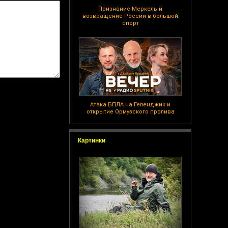
Признание Меркель и
возвращение России в большой
спорт
Атака БПЛА на Геленджик и
открытие Ормузского пролива
Картинки