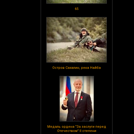
65
Остров Сахалин, река Найба
Медаль ордена "За заслуги перед
Отечеством" II степени