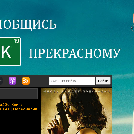
а40к
|
Книги
|
 ПЕАР
|
Персоналии