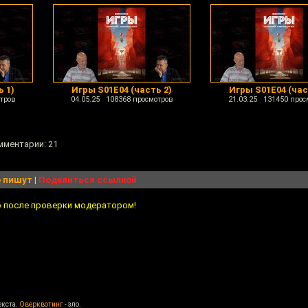
ь 1)
Игры S01E04 (часть 2)
Игры S01E04 (час
тров
04.05.25 108368 просмотров
21.03.25 131450 прос
омментарии: 21
 пишут
|
Поделиться ссылкой
о после проверки модератором!
екста.
Оверквотинг
- зло.