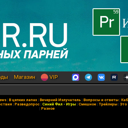
оды
Магазин
VIP
News
|
В цепких лапах
|
Вечерний Излучатель
|
Вопросы и ответы
|
Каб
ествия
|
Разведопрос
|
Синий Фил
-
Игры
|
Смешное
|
Трейлеры
|
Это
|
Разное