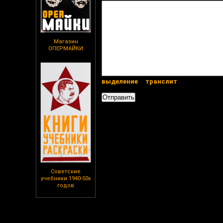
Магазин
ОПЕРМАЙКИ
выделение
транслит
Советские
учебники 1940-50х
годов