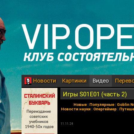
Картинки
Видео
Перев
Новости
Игры S01E01 (часть 2)
Новые
|
Популярные
|
Goblin 
Новости науки
|
Опергеймер
|
Путеш
11.11.24