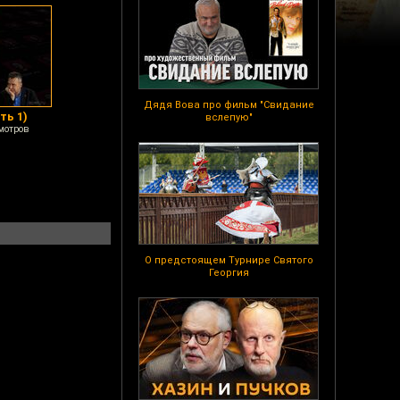
Дядя Вова про фильм "Свидание
ть 1)
вслепую"
мотров
О предстоящем Турнире Святого
Георгия