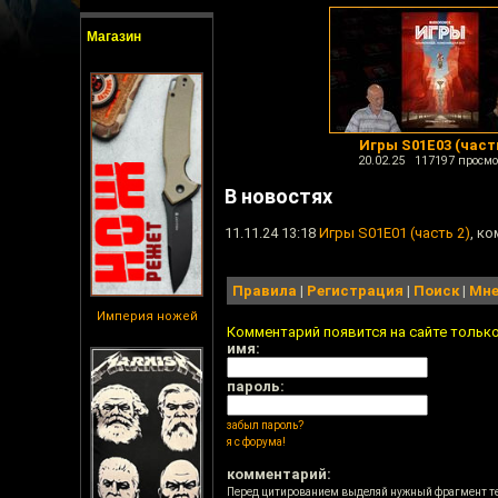
Магазин
Игры S01E03 (част
20.02.25 117197 просмо
В новостях
11.11.24 13:18
Игры S01E01 (часть 2)
, к
Правила
|
Регистрация
|
Поиск
|
Мне
Империя ножей
Комментарий появится на сайте тольк
имя:
пароль:
забыл пароль?
я с форума!
комментарий:
Перед цитированием выделяй нужный фрагмент т