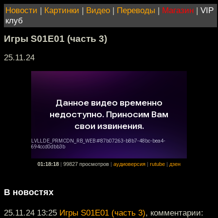
Новости
|
Картинки
|
Видео
|
Переводы
|
Магазин
|
VIP
клуб
Игры S01E01 (часть 3)
25.11.24
01:18:18
|
99827 просмотров
|
аудиоверсия
|
rutube
|
дзен
В новостях
25.11.24 13:25
Игры S01E01 (часть 3)
, комментарии: