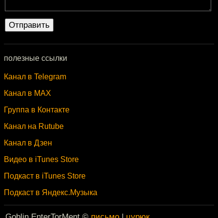
полезные ссылки
Канал в Telegram
Канал в MAX
Группа в Контакте
Канал на Rutube
Канал в Дзен
Видео в iTunes Store
Подкаст в iTunes Store
Подкаст в Яндекс.Музыка
Goblin EnterTorMent ©
письмо
|
цурюк