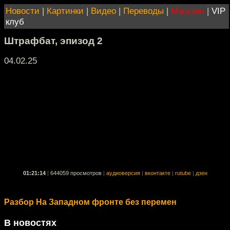
Новости
|
Картинки
|
Видео
|
Переводы
|
Магазин
|
VIP
клуб
Штрафбат, эпизод 2
04.02.25
01:21:14
|
644059 просмотров
|
аудиоверсия
|
вконтакте
|
rutube
|
дзен
Разбор На Западном фронте без перемен
В новостях