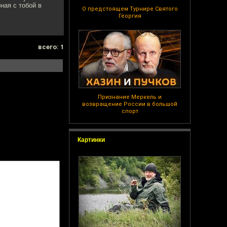
ная с тобой в
О предстоящем Турнире Святого
Георгия
всего: 1
Признание Меркель и
возвращение России в большой
спорт
Картинки