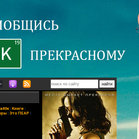
а40к
|
Книги
|
еры
|
Это ПЕАР
|