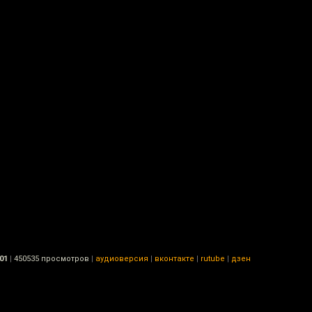
01
|
450535 просмотров
|
аудиоверсия
|
вконтакте
|
rutube
|
дзен