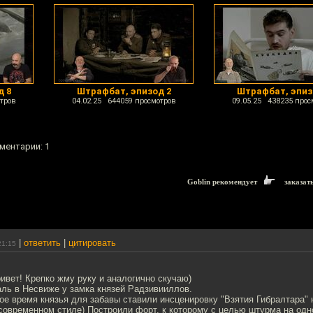
д 8
Штрафбат, эпизод 2
Штрафбат, эпиз
тров
04.02.25 644059 просмотров
09.05.25 438235 прос
мментарии: 1
Goblin рекомендует
заказат
|
ответить
|
цитировать
21:15
ивет! Крепко жму руку и аналогично скучаю)
аль в Несвиже у замка князей Радзивииллов.
ое время князья для забавы ставили инсценировку "Взятия Гибралтара" 
 современном стиле) Построили форт, к которому с целью штурма на од