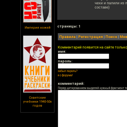
чехи и палили из 
составе)
cтраницы: 1
Империя ножей
Правила
|
Регистрация
|
Поиск
|
Мне
Комментарий появится на сайте тольк
имя:
пароль:
забыл пароль?
я с форума!
комментарий:
Перед цитированием выделяй нужный фрагмент т
Советские
учебники 1940-50х
годов