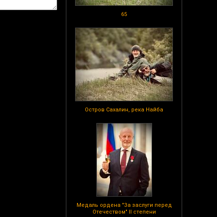
65
Остров Сахалин, река Найба
Медаль ордена "За заслуги перед
Отечеством" II степени