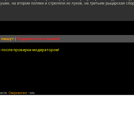
пушек, на втором поляки и стреляли из луков, на третьем рыцарская сбор
 пишут
|
Поделиться ссылкой
о после проверки модератором!
екста.
Оверквотинг
- зло.