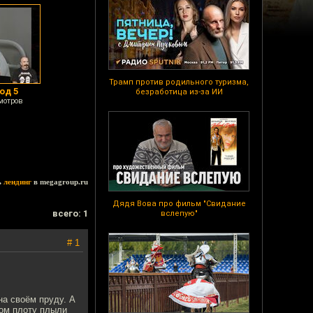
Трамп против родильного туризма,
од 5
безработица из-за ИИ
мотров
ь
лендинг
в megagroup.ru
Дядя Вова про фильм "Свидание
всего: 1
вслепую"
# 1
на своём пруду. А
ном плоту плыли