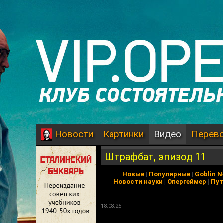
Картинки
Видео
Перев
Новости
Штрафбат, эпизод 11
Новые
|
Популярные
|
Goblin 
Новости науки
|
Опергеймер
|
Пут
18.08.25