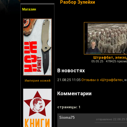
Разбор Зулейхи
Магазин
Штрафбат, эпизо
05.05.25 478425 просмо
В новостях
21.08.25 11:05
Отзывы о «Штрафбате»
, 
Империя ножей
Комментарии
cтраницы: 1
Sioma75
отправлено 22.08.25 