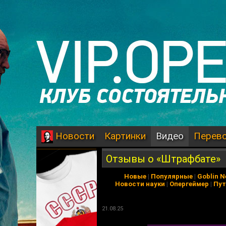
Картинки
Видео
Перев
Новости
Отзывы о «Штрафбате»
Новые
|
Популярные
|
Goblin 
Новости науки
|
Опергеймер
|
Пут
21.08.25