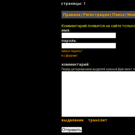
cтраницы: 1
Правила
|
Регистрация
|
Поиск
|
Мне
Комментарий появится на сайте тольк
имя:
пароль:
забыл пароль?
я с форума!
комментарий:
Перед цитированием выделяй нужный фрагмент т
выделение
транслит