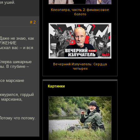
ля ушей.
Клеопатра, часть 2: финансовое
болото
# 2
Даже не знаю, как
ТОРЖЕНИЕ
скал вас – и вся
 Сперва шикарные
Вечерний Излучатель: Сердца
ны. В глубине –
четырех
все марсиане
Картинки
ажмурился, гордый
 марсианка,
Потому что потому.