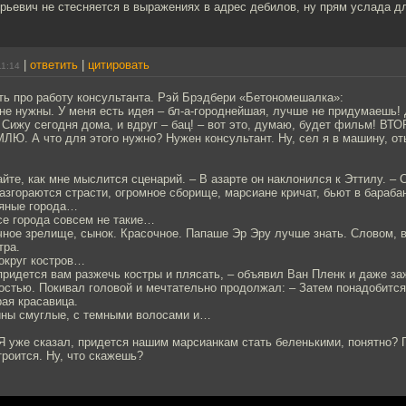
рьевич не стесняется в выражениях в адрес дебилов, ну прям услада д
|
ответить
|
цитировать
11:14
ть про работу консультанта. Рэй Брэдбери «Бетономешалка»:
мне нужны. У меня есть идея – бл-а-городнейшая, лучше не придумаешь! 
 Сижу сегодня дома, и вдруг – бац! – вот это, думаю, будет фильм! В
. А что для этого нужно? Нужен консультант. Ну, сел я в машину, оты
ушайте, как мне мыслится сценарий. – В азарте он наклонился к Эттилу. –
азгораются страсти, огромное сборище, марсиане кричат, бьют в бараба
ряные города…
се города совсем не такие…
чное зрелище, сынок. Красочное. Папаше Эр Эру лучше знать. Словом, 
тра.
округ костров…
ридется вам разжечь костры и плясать, – объявил Ван Пленк и даже з
остью. Покивал головой и мечтательно продолжал: – Затем понадобится
ая красавица.
ны смуглые, с темными волосами и…
о. Я уже сказал, придется нашим марсианкам стать беленькими, понятно? 
троится. Ну, что скажешь?