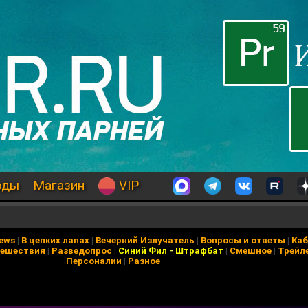
оды
Магазин
VIP
News
|
В цепких лапах
|
Вечерний Излучатель
|
Вопросы и ответы
|
Каб
ешествия
|
Разведопрос
|
Синий Фил
-
Штрафбат
|
Смешное
|
Трейл
Персоналии
|
Разное