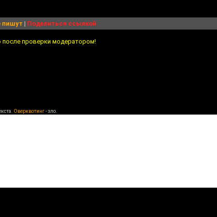
 пишут
|
Поделиться ссылкой
о после проверки модератором!
екста.
Оверквотинг
- зло.