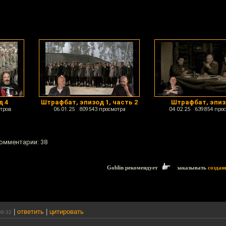
д 4
Штрафбат, эпизод 1, часть 2
Штрафбат, эпиз
тров
06.01.25 809543 просмотра
04.02.25 639854 про
комментарии: 38
Goblin рекомендует
заказывать
создан
|
ответить
|
цитировать
09:32