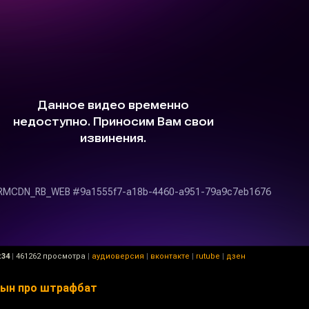
:34
|
461262 просмотра
|
аудиоверсия
|
вконтакте
|
rutube
|
дзен
цын про штрафбат