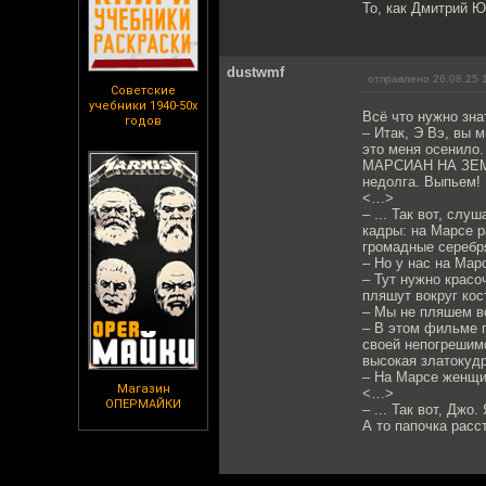
То, как Дмитрий Ю
dustwmf
отправлено 26.08.25 
Советские
учебники 1940-50х
Всё что нужно зна
годов
– Итак, Э Вэ, вы 
это меня осенило.
МАРСИАН НА ЗЕМЛЮ
недолга. Выпьем!
<…>
– ... Так вот, сл
кадры: на Марсе р
громадные сереб
– Но у нас на Мар
– Тут нужно красо
пляшут вокруг кос
– Мы не пляшем в
– В этом фильме п
своей непогрешим
высокая златокудр
– На Марсе женщи
Магазин
<…>
ОПЕРМАЙКИ
– ... Так вот, Дж
А то папочка расс