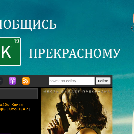
а40к
|
Книги
|
еры
|
Это ПЕАР
|