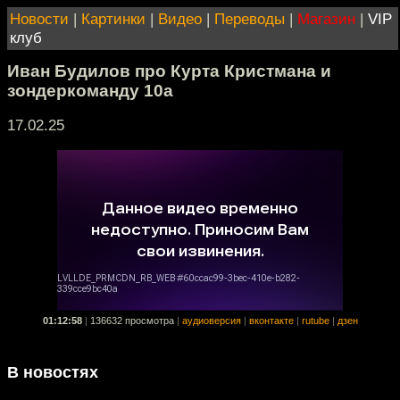
Новости
|
Картинки
|
Видео
|
Переводы
|
Магазин
|
VIP
клуб
Иван Будилов про Курта Кристмана и
зондеркоманду 10a
17.02.25
01:12:58
|
136632 просмотра
|
аудиоверсия
|
вконтакте
|
rutube
|
дзен
В новостях