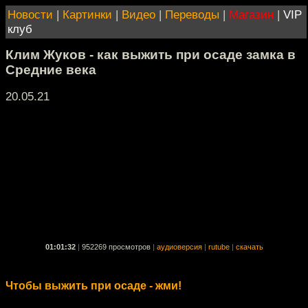
Новости
|
Картинки
|
Видео
|
Переводы
|
Магазин
|
VIP
клуб
Клим Жуков - как выжить при осаде замка в
Средние века
20.05.21
01:01:32
|
952269 просмотров
|
аудиоверсия
|
rutube
|
скачать
Чтобы выжить при осаде - жми!