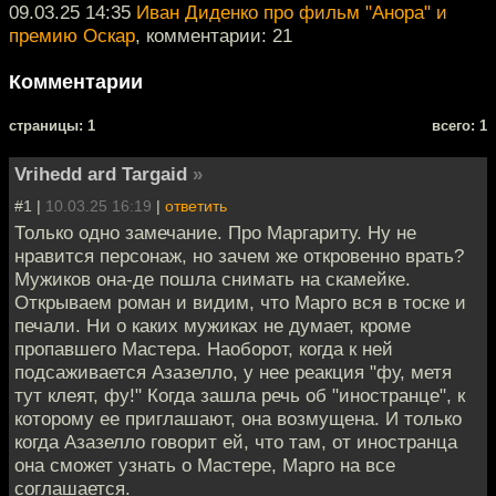
09.03.25 14:35
Иван Диденко про фильм "Анора" и
премию Оскар
, комментарии: 21
Комментарии
cтраницы: 1
всего: 1
Vrihedd ard Targaid
»
#1 |
10.03.25 16:19
|
ответить
Только одно замечание. Про Маргариту. Ну не
нравится персонаж, но зачем же откровенно врать?
Мужиков она-де пошла снимать на скамейке.
Открываем роман и видим, что Марго вся в тоске и
печали. Ни о каких мужиках не думает, кроме
пропавшего Мастера. Наоборот, когда к ней
подсаживается Азазелло, у нее реакция "фу, метя
тут клеят, фу!" Когда зашла речь об "иностранце", к
которому ее приглашают, она возмущена. И только
когда Азазелло говорит ей, что там, от иностранца
она сможет узнать о Мастере, Марго на все
соглашается.