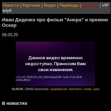
Новости
|
Картинки
|
Видео
|
Переводы
|
Магазин
|
VIP
клуб
Иван Диденко про фильм "Анора" и премию
Оскар
09.03.25
01:05:00
|
339402 просмотра
|
аудиоверсия
|
вконтакте
|
rutube
|
дзен
В новостях