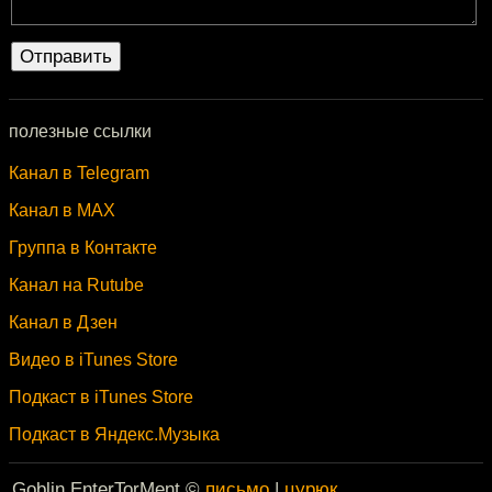
полезные ссылки
Канал в Telegram
Канал в MAX
Группа в Контакте
Канал на Rutube
Канал в Дзен
Видео в iTunes Store
Подкаст в iTunes Store
Подкаст в Яндекс.Музыка
Goblin EnterTorMent ©
письмо
|
цурюк