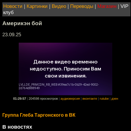
Новости
|
Картинки
|
Видео
|
Переводы
|
Магазин
|
VIP
клуб
Америкэн бой
23.09.25
01:29:57
|
204598 просмотров
|
аудиоверсия
|
вконтакте
|
rutube
|
дзен
Группа Глеба Таргонского в ВК
В новостях