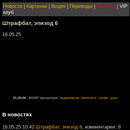
Новости
|
Картинки
|
Видео
|
Переводы
|
Магазин
|
VIP
клуб
Штрафбат, эпизод 6
16.05.25
01:26:04
|
462487 просмотров
|
аудиоверсия
|
вконтакте
|
rutube
|
дзен
В новостях
16.05.25 10:42
Штрафбат, эпизод 6
, комментарии: 8