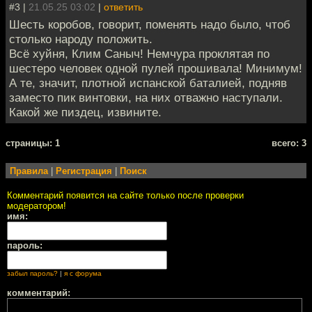
#3 |
21.05.25 03:02
|
ответить
Шесть коробов, говорит, поменять надо было, чтоб
столько народу положить.
Всё хуйня, Клим Саныч! Немчура проклятая по
шестеро человек одной пулей прошивала! Минимум!
А те, значит, плотной испанской баталией, подняв
заместо пик винтовки, на них отважно наступали.
Какой же пиздец, извините.
cтраницы: 1
всего: 3
Правила
|
Регистрация
|
Поиск
Комментарий появится на сайте только после проверки
модератором!
имя:
пароль:
забыл пароль?
|
я с форума
комментарий: