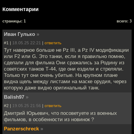
Комментарии
cтраницы: 1
всего: 3
Иван Гулько
»
#1 |
18.05.25 22:21
|
ответить
Тут наверное больше не Pz III, а Pz IV модификации
или F2 или G. Это танки, если я правильно помню,
сделали для фильма Они сражались за Родину из
советских танков Т-44, где они ездили и стреляли.
Только тут они очень убитые. На крупном плане
видна щель между листами на маске орудия, через
которую даже видно оригинальный танк.
Balish97
»
#2 |
19.05.25 21:56
|
ответить
Дмитрий Юрьевич, что посоветуете из военных
фильмов, в особенности из новинок ?
Panzerschreck
»