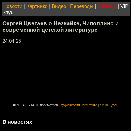
Новости
|
Картинки
|
Видео
|
Переводы
|
Магазин
|
VIP
клуб
Сергей Цветаев о Незнайке, Чиполлино и
современной детской литературе
24.04.25
01:19:41
|
214710 просмотров
|
аудиоверсия
|
вконтакте
|
rutube
|
дзен
В новостях