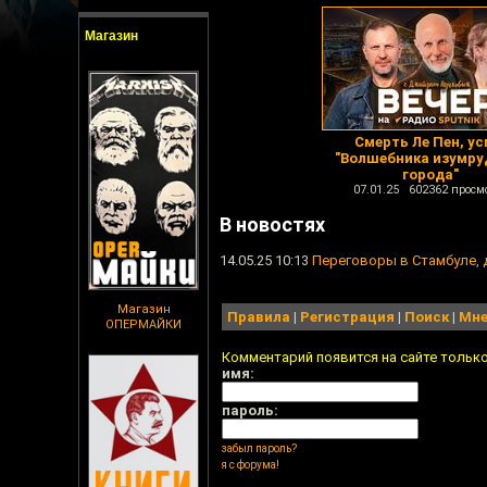
Магазин
Смерть Ле Пен, ус
"Волшебника изумру
города"
07.01.25 602362 просм
В новостях
14.05.25 10:13
Переговоры в Стамбуле, 
Магазин
Правила
|
Регистрация
|
Поиск
|
Мне
ОПЕРМАЙКИ
Комментарий появится на сайте тольк
имя:
пароль:
забыл пароль?
я с форума!