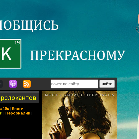
 релокантов
а40к
|
Книги
|
АР
|
Персоналии
|