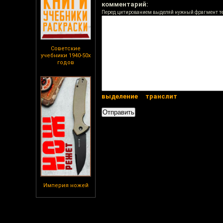
комментарий:
Перед цитированием выделяй нужный фрагмент т
Советские
учебники 1940-50х
годов
выделение
транслит
Империя ножей