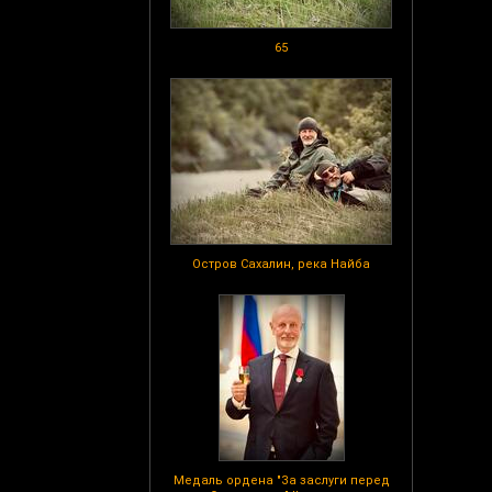
65
Остров Сахалин, река Найба
Медаль ордена "За заслуги перед