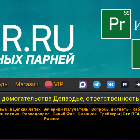
оды
Магазин
VIP
, домогательства Депардье, ответственность
News
|
В цепких лапах
|
Вечерний Излучатель
|
Вопросы и ответы
|
Каб
ешествия
|
Разведопрос
|
Синий Фил
|
Смешное
|
Трейлеры
|
Это ПЕ
Разное