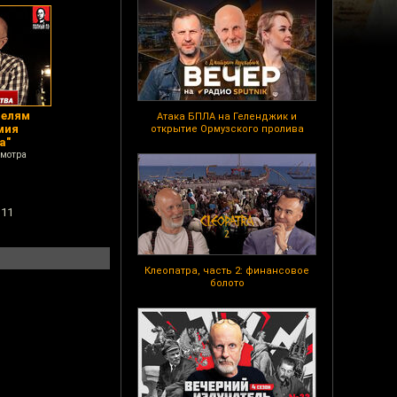
телям
Атака БПЛА на Геленджик и
мия
открытие Ормузского пролива
а"
смотра
 11
Клеопатра, часть 2: финансовое
болото