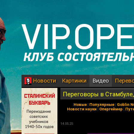
Картинки
Видео
Перев
Новости
Переговоры в Стамбуле
Новые
|
Популярные
|
Goblin 
Новости науки
|
Опергеймер
|
Пут
14.05.25