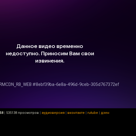
58
|
535138 просмотров
|
аудиоверсия
|
вконтакте
|
rutube
|
дзен