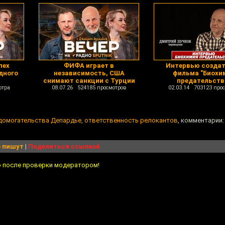
пех
ФИФА играет в
Интервью созда
дного
независимость, США
фильма "Биохи
снимают санкции с Турции
предательств
отра
08.07.26 524185 просмотров
02.03.14 703123 про
домогательства Депардье, ответственность релокантов
, комментарии:
 пишут
|
Поделиться ссылкой
о после проверки модератором!